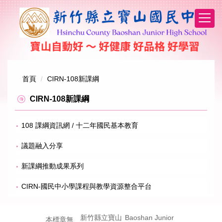
跳
到
主
要
內
容
區
首頁
CIRN-108新課綱
CIRN-108新課綱
108 課綱資訊網 / 十二年國民基本教育
議題融入分享
新課綱推動成果系列
CIRN-國民中小學課程與教學資源整合平台
Baoshan Junior
新竹縣立寶山
本標章無