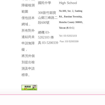
High School
國民中學
障礙檢測
No.600, Sec. 2, Sanfeng
範圍
308新竹縣寶
Rd., Baoshan Township,
山鄉三峰路二
僅包括本
段600號
Hsinchu County 308005,
網域，
Taiwan (R.O.C)
所有對外
總機:03-
Tel: 03-5202103
連結尚未
5202103 傳
Fax: 03-5200339
真:03-5200339
申請無障
礙，
將另外個
別提出檢
測及申請
標章。