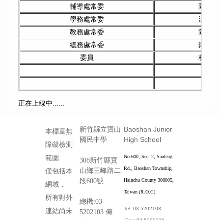
輔導處常委
阮安納
學務處常委
江政峰
教務處常委
阮安納
總務處常委
鍾嘉玲
委員
林建良
正在上線中......
Baoshan Junior
新竹縣立寶山
本標章無
High School
國民中學
障礙檢測
No.600, Sec. 2, Sanfeng
範圍
308新竹縣寶
Rd., Baoshan Township,
山鄉三峰路二
僅包括本
段600號
Hsinchu County 308005,
網域，
Taiwan (R.O.C)
所有對外
總機:03-
Tel: 03-5202103
連結尚未
5202103 傳