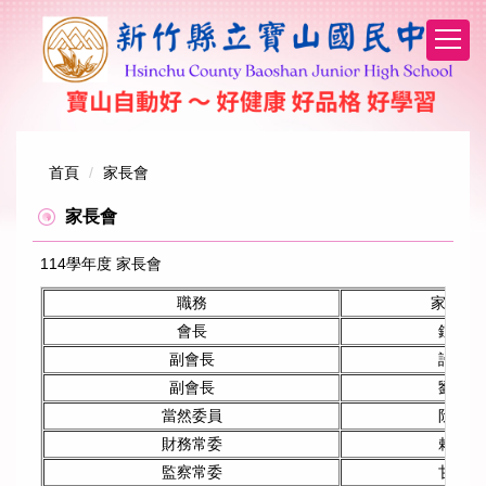
跳
到
主
要
內
容
區
首頁
家長會
家長會
114學年度 家長會
職務
家長姓
會長
鍾嘉玲
副會長
許惠婷
副會長
劉詩怡
當然委員
阮安納
財務常委
賴瑋葶
監察常委
甘惠雯