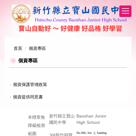
跳
到
主
要
內
容
區
首頁
個資專區
個資專區
個資保護管理政策
個資提供同意書
Baoshan Junior
新竹縣立寶山
本標章無
High School
國民中學
障礙檢測
No.600, Sec. 2, Sanfeng
範圍
308新竹縣寶