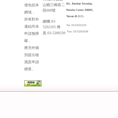
Rd., Baoshan Township,
山鄉三峰路二
僅包括本
段600號
Hsinchu County 308005,
網域，
Taiwan (R.O.C)
所有對外
總機:03-
Tel: 03-5202103
連結尚未
5202103 傳
Fax: 03-5200339
真:03-5200339
申請無障
礙，
將另外個
別提出檢
測及申請
標章。