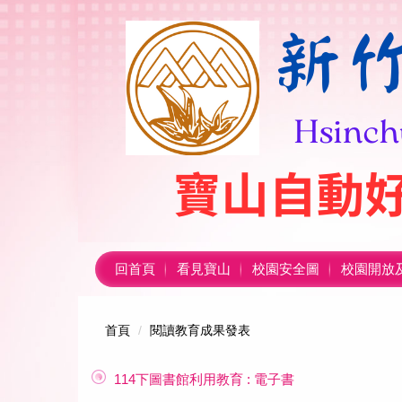
跳
到
主
要
內
容
區
回首頁
看見寶山
校園安全圖
校園開放
首頁
閱讀教育成果發表
114下圖書館利用教育 : 電子書