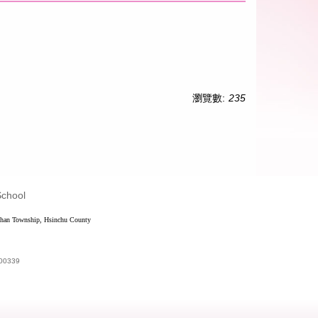
瀏覽數:
235
School
shan Township, Hsinchu County
00339