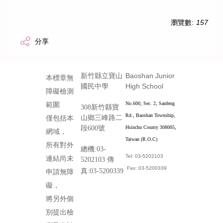
瀏覽數:
157
分享
Baoshan Junior
新竹縣立寶山
本標章無
High School
國民中學
障礙檢測
No.600, Sec. 2, Sanfeng
範圍
308新竹縣寶
Rd., Baoshan Township,
山鄉三峰路二
僅包括本
段600號
Hsinchu County 308005,
網域，
Taiwan (R.O.C)
所有對外
總機:03-
Tel: 03-5202103
連結尚未
5202103 傳
Fax: 03-5200339
真:03-5200339
申請無障
礙，
將另外個
別提出檢