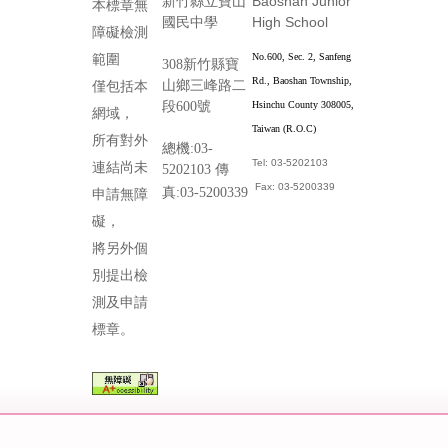
Baoshan Junior
新竹縣立寶山
本標章無
High School
國民中學
障礙檢測
No.600, Sec. 2, Sanfeng
範圍
308新竹縣寶
Rd., Baoshan Township,
山鄉三峰路二
僅包括本
段600號
Hsinchu County 308005,
網域，
Taiwan (R.O.C)
所有對外
總機:03-
Tel: 03-5202103
連結尚未
5202103 傳
Fax: 03-5200339
真:03-5200339
申請無障
礙，
將另外個
別提出檢
測及申請
標章。