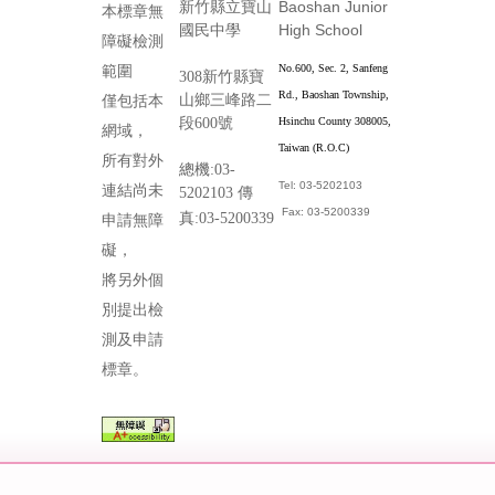
Baoshan Junior
新竹縣立寶山
本標章無
High School
國民中學
障礙檢測
No.600, Sec. 2, Sanfeng
範圍
308新竹縣寶
Rd., Baoshan Township,
山鄉三峰路二
僅包括本
段600號
Hsinchu County 308005,
網域，
Taiwan (R.O.C)
所有對外
總機:03-
Tel: 03-5202103
連結尚未
5202103 傳
Fax: 03-5200339
真:03-5200339
申請無障
礙，
將另外個
別提出檢
測及申請
標章。