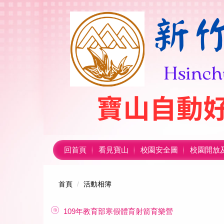
跳
到
主
要
內
容
區
回首頁
看見寶山
校園安全圖
校園開放
首頁
活動相簿
109年教育部寒假體育射箭育樂營