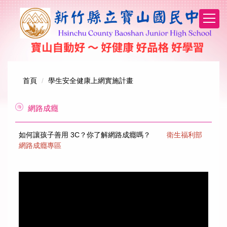
跳
到
主
要
內
容
區
首頁
學生安全健康上網實施計畫
網路成癮
如何讓孩子善用 3C？你了解網路成癮嗎？
衛生福利部
網路成癮專區