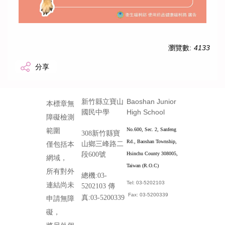
瀏覽數:
4133
分享
Baoshan Junior
新竹縣立寶山
本標章無
High School
國民中學
障礙檢測
No.600, Sec. 2, Sanfeng
範圍
308新竹縣寶
Rd., Baoshan Township,
山鄉三峰路二
僅包括本
段600號
Hsinchu County 308005,
網域，
Taiwan (R.O.C)
所有對外
總機:03-
Tel: 03-5202103
連結尚未
5202103 傳
Fax: 03-5200339
真:03-5200339
申請無障
礙，