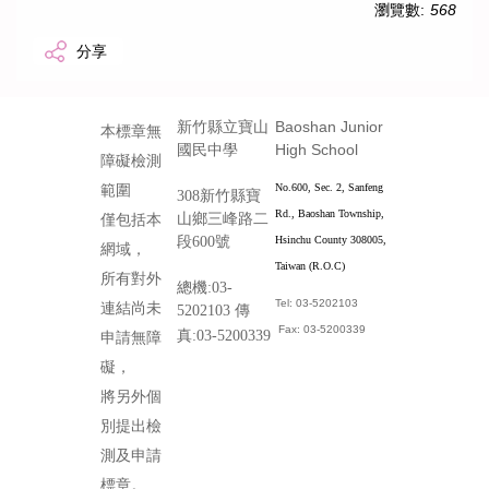
瀏覽數:
568
分享
Baoshan Junior
新竹縣立寶山
本標章無
High School
國民中學
障礙檢測
No.600, Sec. 2, Sanfeng
範圍
308新竹縣寶
Rd., Baoshan Township,
山鄉三峰路二
僅包括本
段600號
Hsinchu County 308005,
網域，
Taiwan (R.O.C)
所有對外
總機:03-
Tel: 03-5202103
連結尚未
5202103 傳
Fax: 03-5200339
真:03-5200339
申請無障
礙，
將另外個
別提出檢
測及申請
標章。