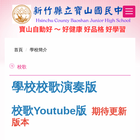
跳
到
主
要
內
容
區
首頁
學校簡介
校歌
學校校歌演奏版
校歌Youtube版
期待更新
版本