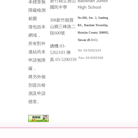
Baoshan Junior
新竹縣立寶山
本標章無
High School
國民中學
障礙檢測
No.600, Sec. 2, Sanfeng
範圍
308新竹縣寶
Rd., Baoshan Township,
山鄉三峰路二
僅包括本
段600號
Hsinchu County 308005,
網域，
Taiwan (R.O.C)
所有對外
總機:03-
Tel: 03-5202103
連結尚未
5202103 傳
Fax: 03-5200339
真:03-5200339
申請無障
礙，
將另外個
別提出檢
測及申請
標章。