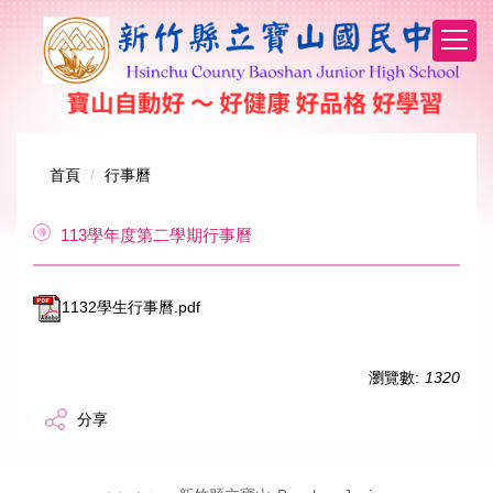
跳
到
主
要
內
容
區
首頁
行事曆
113學年度第二學期行事曆
1132學生行事曆.pdf
瀏覽數:
1320
分享